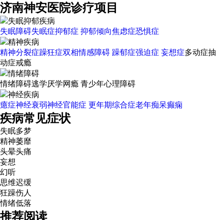
济南神安医院诊疗项目
失眠抑郁疾病
失眠障碍
失眠症
抑郁症
抑郁倾向
焦虑症
恐惧症
精神疾病
精神分裂症
躁狂症
双相情感障碍
躁郁症
强迫症
妄想症
多动症
抽
动症
戒瘾
情绪障碍
情绪障碍
逃学厌学
网瘾
青少年心理障碍
神经疾病
癔症
神经衰弱
神经官能症
更年期综合症
老年痴呆
癫痫
疾病常见症状
失眠多梦
精神萎靡
头晕头痛
妄想
幻听
思维迟缓
狂躁伤人
情绪低落
推荐阅读